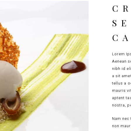
CR
S
C
Lorem Ips
Aenean so
nibh id e
a sit ame
tellus a 
mauris vi
aptent ta
nostra, p
Nam nec t
non mauri