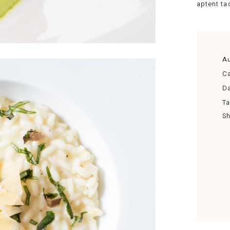
aptent ta
Au
Ca
Da
Ta
Sh