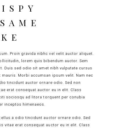
ISPY
ESAME
AKE
um. Proin gravida nibhc vel velit auctor aliquet.
llicitudin, lorem quis bibendum auctor. Sem
lit. Duis sed odio sit amet nibh vulputate cursus
t mauris. Morbi accumsan ipsum velit. Nam nec
odio tincidunt auctor ornare odio. Sed non
tae erat consequat auctor eu in elit. Class
citi sociosqu ad litora torquent per conubia
er inceptos himenaeos.
ellus a odio tincidunt auctor ornare odio. Sed
s vitae erat consequat auctor eu in elit. Class